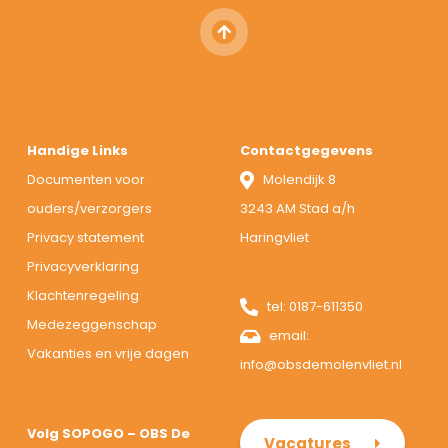
Handige Links
Contactgegevens
Documenten voor
Molendijk 8
ouders/verzorgers
3243 AM Stad a/h
Privacy statement
Haringvliet
Privacyverklaring
Klachtenregeling
tel:
0187-611350
Medezeggenschap
email:
Vakanties en vrije dagen
info@obsdemolenvliet.nl
Volg SOPOGO – OBS De
Vacatures